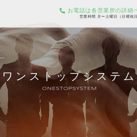
お電話は各営業所の詳細
営業時間 ⽉〜⼟曜日（⽇曜祝⽇
ワンストップシステム
ONESTOPSYSTEM