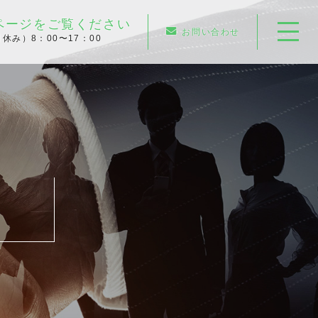
ページをご覧ください
お問い合わせ
休み）8：00〜17：00
ホーム
武蔵野金属について
会社情報
営業所一覧
取扱品目
許可証一覧
環境・地域への取り組み
廃棄物処理の流れ