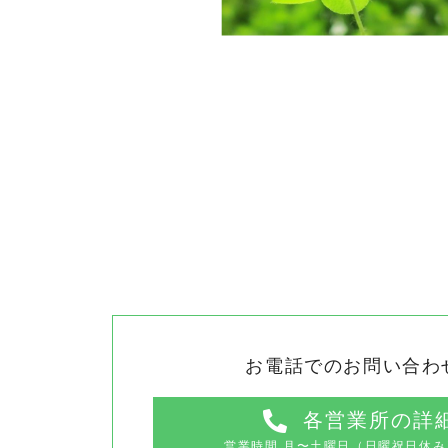
お電話でのお問い合わ
各営業所の詳
営業時間 ⽉〜⼟曜日（⽇曜祝⽇休み）