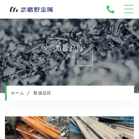
ホーム
武蔵野金属について
取扱品目
会社情報
ITEMS
営業所一覧
取扱品目
許可証一覧
環境・地域への取り組み
ホーム
取扱品目
廃棄物処理の流れ
電子契約はこちらから
ワンストップシステム
お知らせ