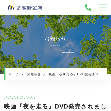
ホーム
武蔵野金属について
お知らせ
会社情報
NEWS
営業所一覧
取扱品目
許可証一覧
環境・地域への取り組み
ホーム
お知らせ
映画『夜を走る』DVD発売されました
廃棄物処理の流れ
電子契約はこちらから
ワンストップシステム
2023.02.03
お知らせ
映画『夜を走る』DVD発売されまし