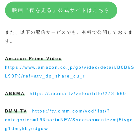
映画『夜を走る』公式サイトはこちら
また、以下の配信サービスでも、有料で公開しておりま
す。
Amazon Prime Video
https://www.amazon.co.jp/gp/video/detail/B0B6S
L99PJ/ref=atv_dp_share_cu_r
ABEMA
https://abema.tv/video/title/273-560
DMM TV
https://tv.dmm.com/vod/list/?
categories=19&sort=NEW&season=entezmj5ivgc
g1dmykbyedguw