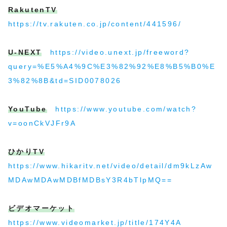
RakutenTV
https://tv.rakuten.co.jp/content/441596/
U-NEXT
https://video.unext.jp/freeword?
query=%E5%A4%9C%E3%82%92%E8%B5%B0%E
3%82%8B&td=SID0078026
YouTube
https://www.youtube.com/watch?
v=oonCkVJFr9A
ひかりTV
https://www.hikaritv.net/video/detail/dm9kLzAw
MDAwMDAwMDBfMDBsY3R4bTlpMQ==
ビデオマーケット
https://www.videomarket.jp/title/174Y4A