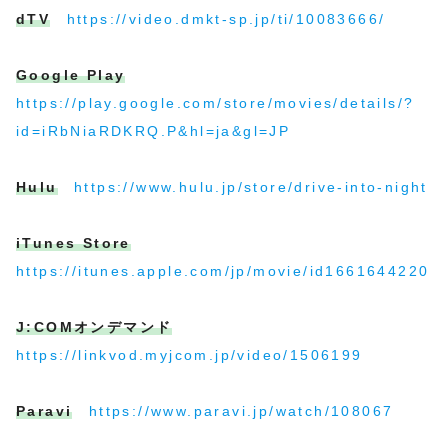
dTV
https://video.dmkt-sp.jp/ti/10083666/
Google Play
https://play.google.com/store/movies/details/?
id=iRbNiaRDKRQ.P&hl=ja&gl=JP
Hulu
https://www.hulu.jp/store/drive-into-night
iTunes Store
https://itunes.apple.com/jp/movie/id1661644220
J:COMオンデマンド
https://linkvod.myjcom.jp/video/1506199
Paravi
https://www.paravi.jp/watch/108067