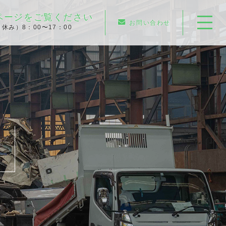
ページをご覧ください
お問い合わせ
休み）8：00〜17：00
ホーム
武蔵野金属について
会社情報
営業所一覧
取扱品目
許可証一覧
環境・地域への取り組み
廃棄物処理の流れ