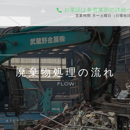
お電話は各営業所の詳細
営業時間 ⽉〜⼟曜日（⽇曜祝⽇
廃棄物処理の流れ
FLOW